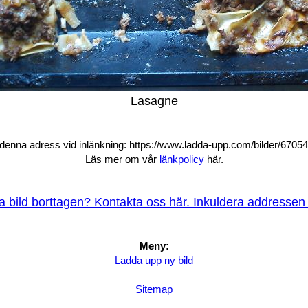
Lasagne
enna adress vid inlänkning: https://www.ladda-upp.com/bilder/6705
Läs mer om vår
länkpolicy
här.
na bild borttagen? Kontakta oss här. Inkuldera addressen t
Meny:
Ladda upp ny bild
Sitemap