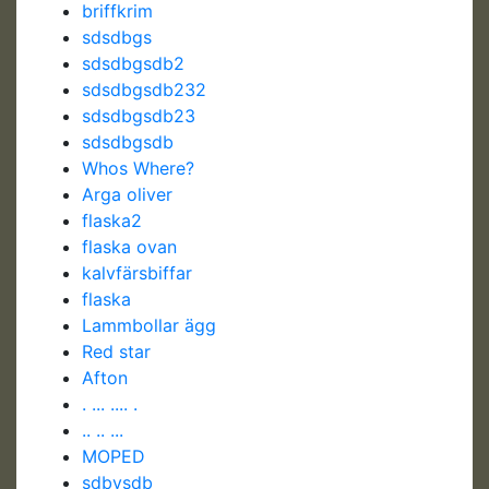
briffkrim
sdsdbgs
sdsdbgsdb2
sdsdbgsdb232
sdsdbgsdb23
sdsdbgsdb
Whos Where?
Arga oliver
flaska2
flaska ovan
kalvfärsbiffar
flaska
Lammbollar ägg
Red star
Afton
. ... .... .
.. .. ...
MOPED
sdbvsdb