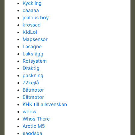
Kyckling
caaaaa
jealous boy
krossad
KidLol
Mapsensor
Lasagne
Laks ägg
Rotsystem
Dräktig
packning
72kejlå
Båtmotor
Båtmotor
KHK till allsvenskan
wööw
Whos There
Arctic M5
eagdsga