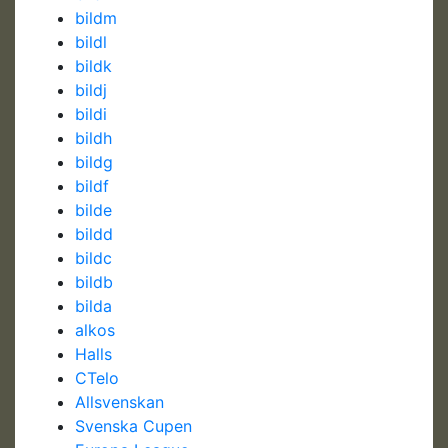
bildm
bildl
bildk
bildj
bildi
bildh
bildg
bildf
bilde
bildd
bildc
bildb
bilda
alkos
Halls
CTelo
Allsvenskan
Svenska Cupen