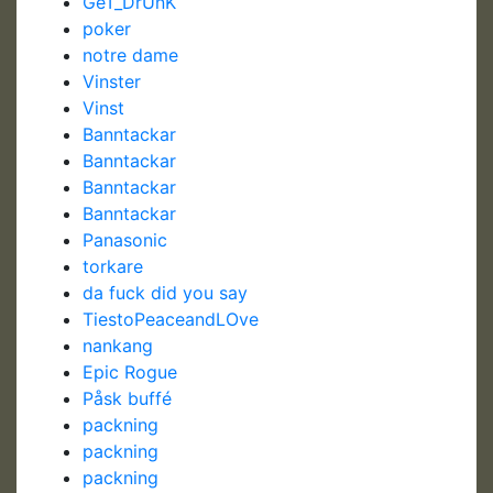
GeT_DrUnK
poker
notre dame
Vinster
Vinst
Banntackar
Banntackar
Banntackar
Banntackar
Panasonic
torkare
da fuck did you say
TiestoPeaceandLOve
nankang
Epic Rogue
Påsk buffé
packning
packning
packning