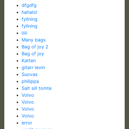
dfgdfg
hahalol
fyllning
fyllning
iiiii
Many bags
Bag of joy 2
Bag of joy
Katten
gitarr levin
Suovas
philippa
Salt sill tomte
Volvo
Volvo
Volvo
Volvo
error