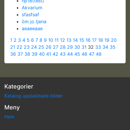
hp18(test)
Akvarium
sfasfsaf
öm jo tjena
aeaeeaae
1
2
3
4
5
6
7
8
9
10
11
12
13
14
15
16
17
18
19
20
21
22
23
24
25
26
27
28
29
30
31
32
33
34
35
36
37
38
39
40
41
42
43
44
45
46
47
48
Kategorier
Katalog uppladdade bilder
Meny
Hem