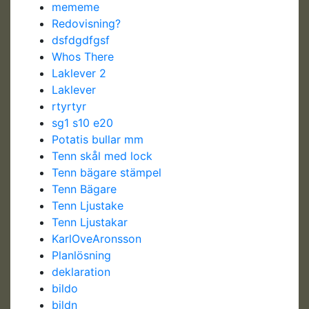
mememe
Redovisning?
dsfdgdfgsf
Whos There
Laklever 2
Laklever
rtyrtyr
sg1 s10 e20
Potatis bullar mm
Tenn skål med lock
Tenn bägare stämpel
Tenn Bägare
Tenn Ljustake
Tenn Ljustakar
KarlOveAronsson
Planlösning
deklaration
bildo
bildn