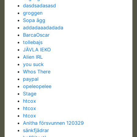
dasdsadasasd
groggen
Sopa ägg
addadaaadadada
BarcaOscar
tollebajs
JÄVLA IEKO
Alien IRL
you suck
Whos There
paypal
opeleopelee
Stage
htcox
htcox
htcox
Anitha försvunnen 120329
sänkfjädrar