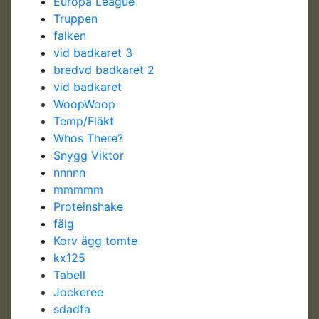
Europa League
Truppen
falken
vid badkaret 3
bredvd badkaret 2
vid badkaret
WoopWoop
Temp/Fläkt
Whos There?
Snygg Viktor
nnnnn
mmmmm
Proteinshake
fälg
Korv ägg tomte
kx125
Tabell
Jockeree
sdadfa